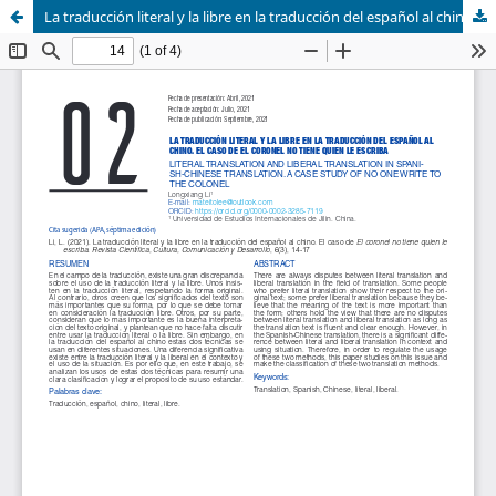
La traducción literal y la libre en la traducción del español al chino. El caso de El coronel no tiene quien le escriba