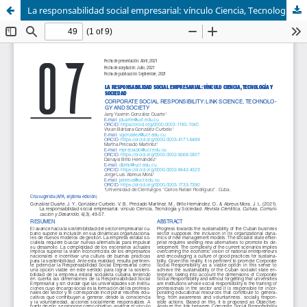
La responsabilidad social empresarial: vínculo Ciencia, Tecnología y Sociedad