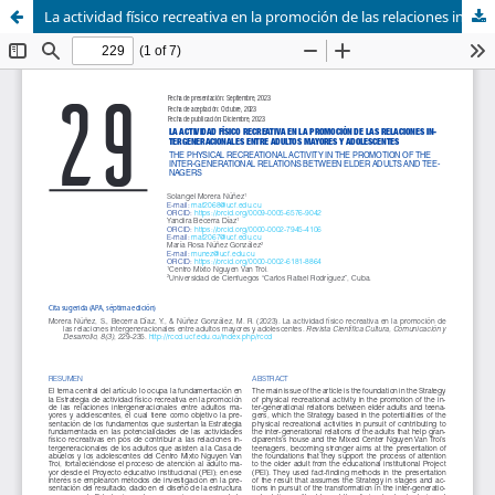
La actividad físico recreativa en la promoción de las relaciones intergeneracionales entre adultos mayores y adolescentes