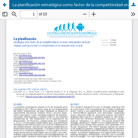
La planificación estratégica como factor de la competitividad en el sector restaurantero de Quito