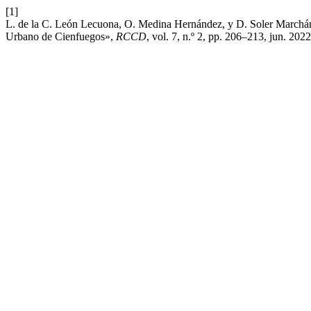
[1]
L. de la C. León Lecuona, O. Medina Hernández, y D. Soler Marchán, «
Urbano de Cienfuegos»,
RCCD
, vol. 7, n.º 2, pp. 206–213, jun. 2022