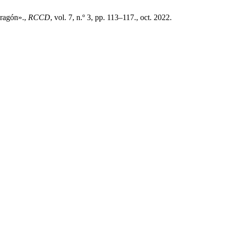
Aragón».,
RCCD
, vol. 7, n.º 3, pp. 113–117., oct. 2022.