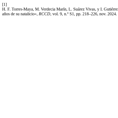
[1]
H. F. Torres-Maya, M. Verdecia Marín, L. Suárez Vivas, y I. Gutiérre
años de su natalicio»,
RCCD
, vol. 9, n.º S1, pp. 218–226, nov. 2024.