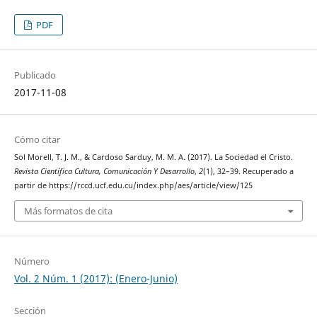
PDF
Publicado
2017-11-08
Cómo citar
Sol Morell, T. J. M., & Cardoso Sarduy, M. M. A. (2017). La Sociedad el Cristo.
Revista Científica Cultura, Comunicación Y Desarrollo
,
2
(1), 32–39. Recuperado a
partir de https://rccd.ucf.edu.cu/index.php/aes/article/view/125
Más formatos de cita
Número
Vol. 2 Núm. 1 (2017): (Enero-Junio)
Sección