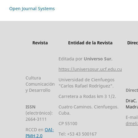
Open Journal Systems
Revista
Entidad de la Revista
Dire
Editada por
Universo Sur.
https://universosur.ucf.edu.cu
Cultura
Universidad de Cienfuegos
Comunicación
"Carlos Rafael Rodríguez".
y Desarrollo
Direc
Carretera a Rodas km 3 1/2.
DraC.
ISSN
Cuatro Caminos. Cienfuegos.
Madra
(electrónico):
Cuba.
E-mail
2664-3111
CP 55100
dmeli
RCCD en
OAI-
Tel: +53 43 500167
PMH 2.0