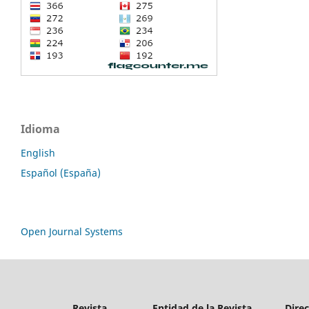
Idioma
English
Español (España)
Open Journal Systems
Revista
Entidad de la Revista
Dire