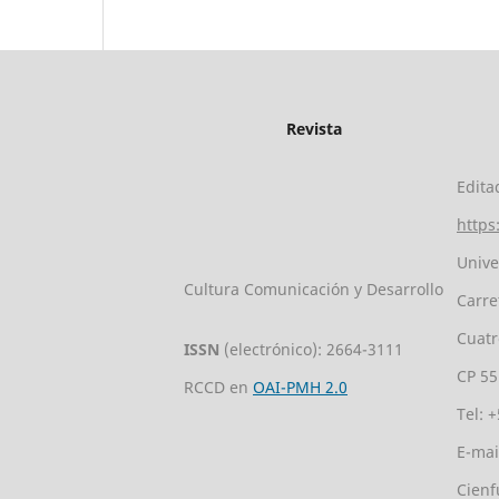
Revista
Edita
https
Unive
Cultura Comunicación y Desarrollo
Carre
Cuatr
ISSN
(electrónico): 2664-3111
CP 5
RCCD en
OAI-PMH 2.0
Tel: 
E-mai
Cienf