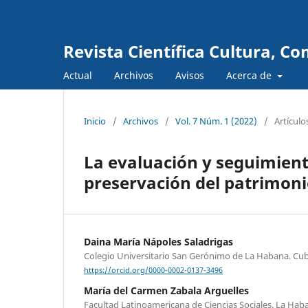
Revista Científica Cultura, C
Actual
Archivos
Avisos
Acerca de
Inicio
/
Archivos
/
Vol. 7 Núm. 1 (2022)
/
Artículo
La evaluación y seguimient
preservación del patrimoni
Daina María Nápoles Saladrigas
Colegio Universitario San Gerónimo de La Habana. Cu
https://orcid.org/0000-0002-0137-3496
María del Carmen Zabala Arguelles
Facultad Latinoamericana de Ciencias Sociales. La Hab