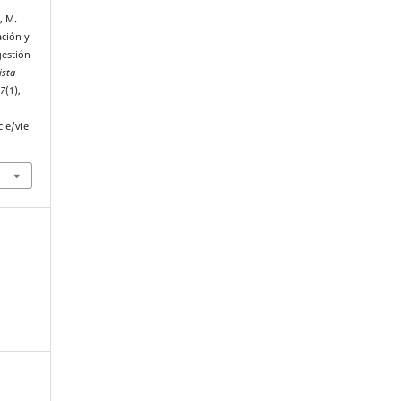
, M.
ación y
gestión
ista
,
7
(1),
cle/vie