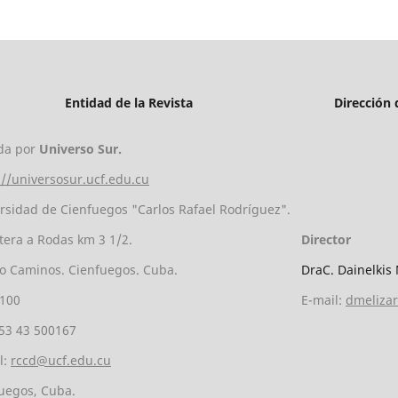
Entidad de la Revista
Dirección 
da por
Universo Sur.
://universosur.ucf.edu.cu
rsidad de Cienfuegos "Carlos Rafael Rodríguez".
tera a Rodas km 3 1/2.
Director
o Caminos. Cienfuegos. Cuba.
DraC. Dainelkis
5100
E-mail:
dmeliza
+53 43 500167
l:
rccd@ucf.edu.cu
uegos, Cuba.