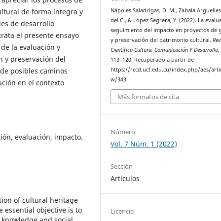
Nápoles Saladrigas, D. M., Zabala Arguelles
ltural de forma íntegra y
del C., & López Segrera, Y. (2022). La evalu
es de desarrollo
seguimiento del impacto en proyectos de 
trata el presente ensayo
y preservación del patrimonio cultural.
Rev
de la evaluación y
Científica Cultura, Comunicación Y Desarrollo
n y preservación del
113–120. Recuperado a partir de
https://rccd.ucf.edu.cu/index.php/aes/arti
s de posibles caminos
w/343
ución en el contexto
Más formatos de cita
Número
tión, evaluación, impacto.
Vol. 7 Núm. 1 (2022)
Sección
Artículos
on of cultural heritage
 essential objective is to
Licencia
f knowledge and social