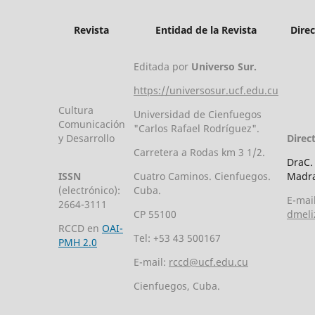
Revista
Entidad de la Revista
Dire
Editada por
Universo Sur.
https://universosur.ucf.edu.cu
Cultura
Universidad de Cienfuegos
Comunicación
"Carlos Rafael Rodríguez".
y Desarrollo
Direc
Carretera a Rodas km 3 1/2.
DraC.
ISSN
Cuatro Caminos. Cienfuegos.
Madra
(electrónico):
Cuba.
E-mail
2664-3111
CP 55100
dmeli
RCCD en
OAI-
Tel: +53 43 500167
PMH 2.0
E-mail:
rccd@ucf.edu.cu
Cienfuegos, Cuba.