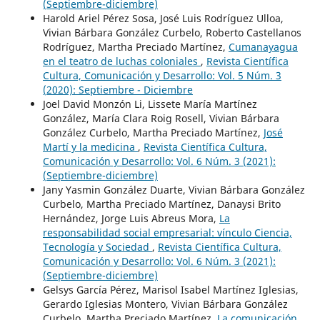
(Septiembre-diciembre)
Harold Ariel Pérez Sosa, José Luis Rodríguez Ulloa,
Vivian Bárbara González Curbelo, Roberto Castellanos
Rodríguez, Martha Preciado Martínez,
Cumanayagua
en el teatro de luchas coloniales
,
Revista Científica
Cultura, Comunicación y Desarrollo: Vol. 5 Núm. 3
(2020): Septiembre - Diciembre
Joel David Monzón Li, Lissete María Martínez
González, María Clara Roig Rosell, Vivian Bárbara
González Curbelo, Martha Preciado Martínez,
José
Martí y la medicina
,
Revista Científica Cultura,
Comunicación y Desarrollo: Vol. 6 Núm. 3 (2021):
(Septiembre-diciembre)
Jany Yasmin González Duarte, Vivian Bárbara González
Curbelo, Martha Preciado Martínez, Danaysi Brito
Hernández, Jorge Luis Abreus Mora,
La
responsabilidad social empresarial: vínculo Ciencia,
Tecnología y Sociedad
,
Revista Científica Cultura,
Comunicación y Desarrollo: Vol. 6 Núm. 3 (2021):
(Septiembre-diciembre)
Gelsys García Pérez, Marisol Isabel Martínez Iglesias,
Gerardo Iglesias Montero, Vivian Bárbara González
Curbelo, Martha Preciado Martínez,
La comunicación