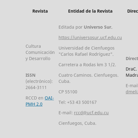
Revista
Entidad de la Revista
Dire
Editada por
Universo Sur.
https://universosur.ucf.edu.cu
Cultura
Universidad de Cienfuegos
Comunicación
"Carlos Rafael Rodríguez".
y Desarrollo
Direc
Carretera a Rodas km 3 1/2.
DraC.
ISSN
Cuatro Caminos. Cienfuegos.
Madra
(electrónico):
Cuba.
E-mail
2664-3111
CP 55100
dmeli
RCCD en
OAI-
Tel: +53 43 500167
PMH 2.0
E-mail:
rccd@ucf.edu.cu
Cienfuegos, Cuba.