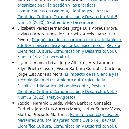
organizacional, la gestión y las prácticas
comunicativas en Gydema, Cienfuegos
,
Revista
Científica Cultura, Comunicación y Desarrollo: Vol. 5
Núm. 3 (2020): Septiembre - Diciembre
Elizabeth Pérez Hernández, Jorge Luis Abreus Mora,
Vivian Bárbara González Curbelo, Alexis Juan Stuart
Rivero,
Diagnóstico de la condición física saludable en
adultos mayores discapacitados físico motor
,
Revista
Científica Cultura, Comunicación y Desarrollo: Vol. 6
Núm. 1 (2021): Enero-Abril
Liyanira Alonso Leiva, Jorge Alberto Jerez Labrada,
Eilyn Prieto Clavero, Vivian Bárbara González Curbelo,
Jorge Luis Abreus Mora,
El impacto de la Ciencia y la
Tecnología en el tratamiento quirúrgico de la
Escoliosis Idiopática del adolescente
,
Revista
Científica Cultura, Comunicación y Desarrollo: Vol. 7
Núm. 2 (2022): (Mayo-Agosto)
Yaddeli Naranjo Guada, Vivian Bárbara González
Curbelo, Jorge Luis Abreus Mora, Lietter Suárez Vivas,
Martha Preciado Martínez,
Estimulación cognitiva en
pacientes adultos mayores post COVID-19
,
Revista
Científica Cultura, Comunicación y Desarrollo: Vol. 8