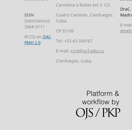
Carretera a Rodas km 3 1/2.
DraC.
ISSN
Cuatro Caminos. Cienfuegos.
Madra
(electrónico):
Cuba.
E-mail
2664-3111
CP 55100
dmeli
RCCD en
OAI-
Tel: +53 43 500167
PMH 2.0
E-mail:
rccd@ucf.edu.cu
Cienfuegos, Cuba.