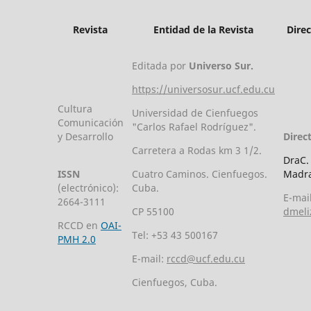
Revista
Entidad de la Revista
Dire
Editada por
Universo Sur.
https://universosur.ucf.edu.cu
Cultura
Universidad de Cienfuegos
Comunicación
"Carlos Rafael Rodríguez".
y Desarrollo
Direc
Carretera a Rodas km 3 1/2.
DraC.
ISSN
Cuatro Caminos. Cienfuegos.
Madra
(electrónico):
Cuba.
E-mail
2664-3111
CP 55100
dmeli
RCCD en
OAI-
Tel: +53 43 500167
PMH 2.0
E-mail:
rccd@ucf.edu.cu
Cienfuegos, Cuba.