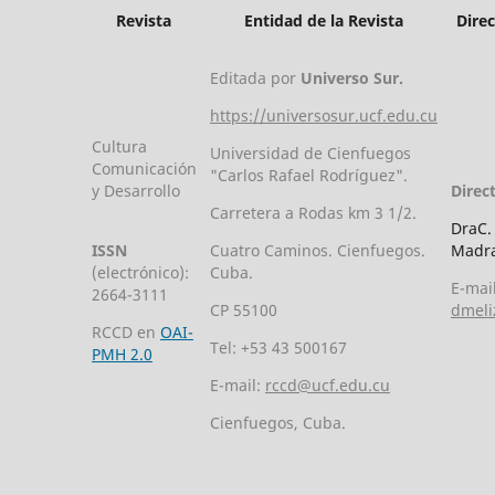
Revista
Entidad de la Revista
Dire
Editada por
Universo Sur.
https://universosur.ucf.edu.cu
Cultura
Universidad de Cienfuegos
Comunicación
"Carlos Rafael Rodríguez".
y Desarrollo
Direc
Carretera a Rodas km 3 1/2.
DraC.
ISSN
Cuatro Caminos. Cienfuegos.
Madra
(electrónico):
Cuba.
E-mail
2664-3111
CP 55100
dmeli
RCCD en
OAI-
Tel: +53 43 500167
PMH 2.0
E-mail:
rccd@ucf.edu.cu
Cienfuegos, Cuba.