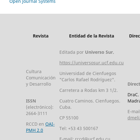
Open Journal Systems
Revista
Entidad de la Revista
Dire
Editada por
Universo Sur.
https://universosur.ucf.edu.cu
Cultura
Universidad de Cienfuegos
Comunicación
"Carlos Rafael Rodríguez".
y Desarrollo
Direc
Carretera a Rodas km 3 1/2.
DraC.
ISSN
Cuatro Caminos. Cienfuegos.
Madra
(electrónico):
Cuba.
E-mail
2664-3111
CP 55100
dmeli
RCCD en
OAI-
Tel: +53 43 500167
PMH 2.0
E-mail:
rccd@ucf.edu.cu