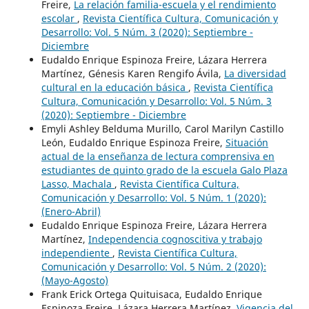
Freire,
La relación familia-escuela y el rendimiento
escolar
,
Revista Científica Cultura, Comunicación y
Desarrollo: Vol. 5 Núm. 3 (2020): Septiembre -
Diciembre
Eudaldo Enrique Espinoza Freire, Lázara Herrera
Martínez, Génesis Karen Rengifo Ávila,
La diversidad
cultural en la educación básica
,
Revista Científica
Cultura, Comunicación y Desarrollo: Vol. 5 Núm. 3
(2020): Septiembre - Diciembre
Emyli Ashley Belduma Murillo, Carol Marilyn Castillo
León, Eudaldo Enrique Espinoza Freire,
Situación
actual de la enseñanza de lectura comprensiva en
estudiantes de quinto grado de la escuela Galo Plaza
Lasso, Machala
,
Revista Científica Cultura,
Comunicación y Desarrollo: Vol. 5 Núm. 1 (2020):
(Enero-Abril)
Eudaldo Enrique Espinoza Freire, Lázara Herrera
Martínez,
Independencia cognoscitiva y trabajo
independiente
,
Revista Científica Cultura,
Comunicación y Desarrollo: Vol. 5 Núm. 2 (2020):
(Mayo-Agosto)
Frank Erick Ortega Quituisaca, Eudaldo Enrique
Espinoza Freire, Lázara Herrera Martínez,
Vigencia del