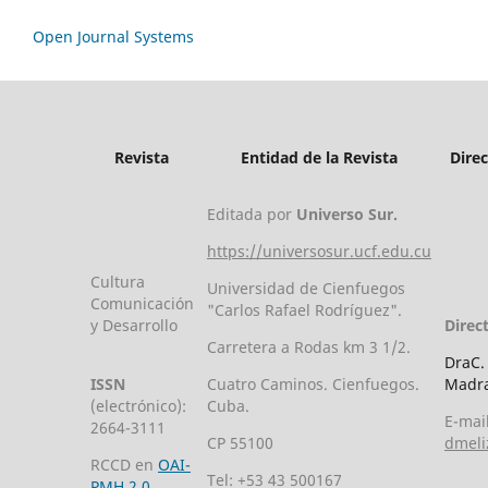
Open Journal Systems
Revista
Entidad de la Revista
Dire
Editada por
Universo Sur.
https://universosur.ucf.edu.cu
Cultura
Universidad de Cienfuegos
Comunicación
"Carlos Rafael Rodríguez".
y Desarrollo
Direc
Carretera a Rodas km 3 1/2.
DraC.
ISSN
Cuatro Caminos. Cienfuegos.
Madra
(electrónico):
Cuba.
E-mail
2664-3111
CP 55100
dmeli
RCCD en
OAI-
Tel: +53 43 500167
PMH 2.0