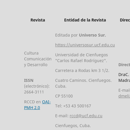
Revista
Entidad de la Revista
Dire
Editada por
Universo Sur.
https://universosur.ucf.edu.cu
Cultura
Universidad de Cienfuegos
Comunicación
"Carlos Rafael Rodríguez".
y Desarrollo
Direc
Carretera a Rodas km 3 1/2.
DraC.
ISSN
Cuatro Caminos. Cienfuegos.
Madra
(electrónico):
Cuba.
E-mail
2664-3111
CP 55100
dmeli
RCCD en
OAI-
Tel: +53 43 500167
PMH 2.0
E-mail:
rccd@ucf.edu.cu
Cienfuegos, Cuba.