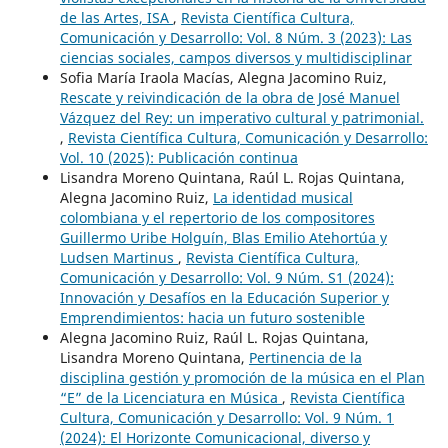
de las Artes, ISA
,
Revista Científica Cultura,
Comunicación y Desarrollo: Vol. 8 Núm. 3 (2023): Las
ciencias sociales, campos diversos y multidisciplinar
Sofia María Iraola Macías, Alegna Jacomino Ruiz,
Rescate y reivindicación de la obra de José Manuel
Vázquez del Rey: un imperativo cultural y patrimonial.
,
Revista Científica Cultura, Comunicación y Desarrollo:
Vol. 10 (2025): Publicación continua
Lisandra Moreno Quintana, Raúl L. Rojas Quintana,
Alegna Jacomino Ruiz,
La identidad musical
colombiana y el repertorio de los compositores
Guillermo Uribe Holguín, Blas Emilio Atehortúa y
Ludsen Martinus
,
Revista Científica Cultura,
Comunicación y Desarrollo: Vol. 9 Núm. S1 (2024):
Innovación y Desafíos en la Educación Superior y
Emprendimientos: hacia un futuro sostenible
Alegna Jacomino Ruiz, Raúl L. Rojas Quintana,
Lisandra Moreno Quintana,
Pertinencia de la
disciplina gestión y promoción de la música en el Plan
“E” de la Licenciatura en Música
,
Revista Científica
Cultura, Comunicación y Desarrollo: Vol. 9 Núm. 1
(2024): El Horizonte Comunicacional, diverso y