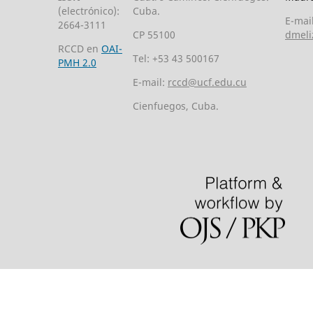
(electrónico):
Cuba.
E-mail
2664-3111
CP 55100
dmeli
RCCD en
OAI-
Tel: +53 43 500167
PMH 2.0
E-mail:
rccd@ucf.edu.cu
Cienfuegos, Cuba.