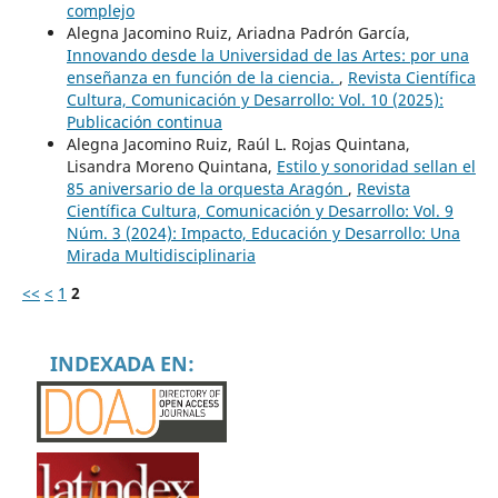
complejo
Alegna Jacomino Ruiz, Ariadna Padrón García,
Innovando desde la Universidad de las Artes: por una
enseñanza en función de la ciencia.
,
Revista Científica
Cultura, Comunicación y Desarrollo: Vol. 10 (2025):
Publicación continua
Alegna Jacomino Ruiz, Raúl L. Rojas Quintana,
Lisandra Moreno Quintana,
Estilo y sonoridad sellan el
85 aniversario de la orquesta Aragón
,
Revista
Científica Cultura, Comunicación y Desarrollo: Vol. 9
Núm. 3 (2024): Impacto, Educación y Desarrollo: Una
Mirada Multidisciplinaria
<<
<
1
2
INDEXADA EN: