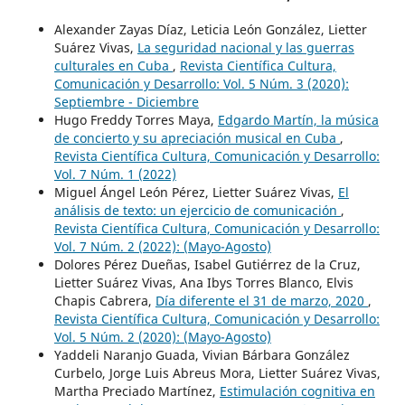
Alexander Zayas Díaz, Leticia León González, Lietter
Suárez Vivas,
La seguridad nacional y las guerras
culturales en Cuba
,
Revista Científica Cultura,
Comunicación y Desarrollo: Vol. 5 Núm. 3 (2020):
Septiembre - Diciembre
Hugo Freddy Torres Maya,
Edgardo Martín, la música
de concierto y su apreciación musical en Cuba
,
Revista Científica Cultura, Comunicación y Desarrollo:
Vol. 7 Núm. 1 (2022)
Miguel Ángel León Pérez, Lietter Suárez Vivas,
El
análisis de texto: un ejercicio de comunicación
,
Revista Científica Cultura, Comunicación y Desarrollo:
Vol. 7 Núm. 2 (2022): (Mayo-Agosto)
Dolores Pérez Dueñas, Isabel Gutiérrez de la Cruz,
Lietter Suárez Vivas, Ana Ibys Torres Blanco, Elvis
Chapis Cabrera,
Día diferente el 31 de marzo, 2020
,
Revista Científica Cultura, Comunicación y Desarrollo:
Vol. 5 Núm. 2 (2020): (Mayo-Agosto)
Yaddeli Naranjo Guada, Vivian Bárbara González
Curbelo, Jorge Luis Abreus Mora, Lietter Suárez Vivas,
Martha Preciado Martínez,
Estimulación cognitiva en