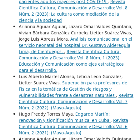
pacientes adultos mayores post COVID-19
,
Revista
Científica Cultura, Comunicación y Desarrollo: Vol. 8
Núm. 2 (2023): La cultura como mediación de la
ciencia y la sociedad
Arianna Aguiar Aguiar, Lázaro Omar Valdés Quintana,
Vivian Bárbara González Curbelo, Lietter Suárez Vivas,
Jorge Luis Abreus Mora,
Análisis comunicacional en el
servicio neonatal del hospital Dr. Gustavo Aldereguía
Lima, de Cienfuegos.
,
Revista Científica Cultura,
Comunicación y Desarrollo: Vol. 8 Núm. 1 (2023):
Educación y Comunicación como ejes estratégicos
para el desarrollo.
Luis Alberto Martel Alonso, Leticia León González,
Lietter Suárez Vivas,
Superación para profesores de
Física en la temática de Gestión de riesgos y
vulnerabilidades frente a desastres naturales
,
Revista
Científica Cultura, Comunicación y Desarrollo: Vol. 7
Núm. 2 (2022): (Mayo-Agosto)
Hugo Freddy Torres Maya,
Edgardo Martín:
renovación y significación musical en Cuba
,
Revista
Científica Cultura, Comunicación y Desarrollo: Vol. 6
Núm. 2 (2021): (Mayo-Agosto)
Arianna Aguiar Aguiar, Lázaro Omar Valdés Quintana,