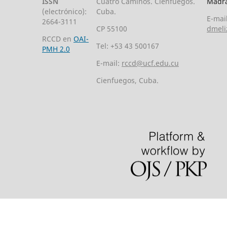
ISSN
Cuatro Caminos. Cienfuegos.
Madra
(electrónico):
Cuba.
E-mail
2664-3111
CP 55100
dmeli
RCCD en
OAI-
Tel: +53 43 500167
PMH 2.0
E-mail:
rccd@ucf.edu.cu
Cienfuegos, Cuba.